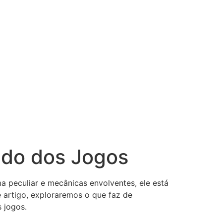
do dos Jogos
 peculiar e mecânicas envolventes, ele está
 artigo, exploraremos o que faz de
 jogos.