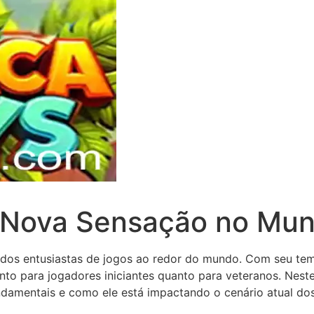
 Nova Sensação no Mun
os entusiastas de jogos ao redor do mundo. Com seu tema
to para jogadores iniciantes quanto para veteranos. Neste
ndamentais e como ele está impactando o cenário atual dos