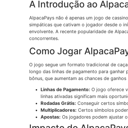
A Introdução ao Alpac
AlpacaPays não é apenas um jogo de cassino
simpáticas que cativam o jogador desde o iní
envolvente. A recente popularidade de Alpac
concorrentes.
Como Jogar AlpacaPa
O jogo segue um formato tradicional de caça
longo das linhas de pagamento para ganhar p
bônus, que aumentam as chances de ganhos si
Linhas de Pagamento:
O jogo oferece v
linhas ativadas significam mais oportun
Rodadas Grátis:
Conseguir certos símbo
Multiplicadores:
Certos símbolos podem 
Apostas:
Os jogadores podem ajustar o 
Impacto do AlpacaPays