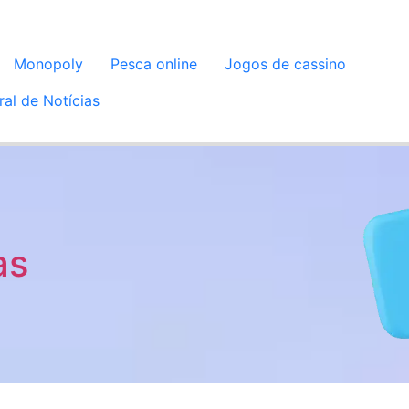
Monopoly
Pesca online
Jogos de cassino
ral de Notícias
as