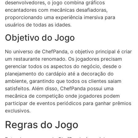
desenvolvedores, o jogo combina gráficos
encantadores com mecânicas desafiadoras,
proporcionando uma experiência imersiva para
usuários de todas as idades.
Objetivo do Jogo
No universo de ChefPanda, o objetivo principal é criar
um restaurante renomado. Os jogadores precisam
gerenciar todos os aspectos do negócio, desde o
planejamento do cardápio até a decoração do
ambiente, garantindo que todos os clientes saiam
satisfeitos. Além disso, ChefPanda possui uma
mecânica de competição onde jogadores podem
participar de eventos periódicos para ganhar prêmios
exclusivos.
Regras do Jogo