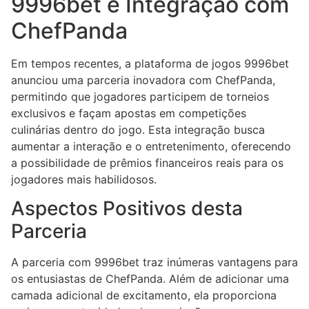
9996bet e Integração com
ChefPanda
Em tempos recentes, a plataforma de jogos 9996bet
anunciou uma parceria inovadora com ChefPanda,
permitindo que jogadores participem de torneios
exclusivos e façam apostas em competições
culinárias dentro do jogo. Esta integração busca
aumentar a interação e o entretenimento, oferecendo
a possibilidade de prêmios financeiros reais para os
jogadores mais habilidosos.
Aspectos Positivos desta
Parceria
A parceria com 9996bet traz inúmeras vantagens para
os entusiastas de ChefPanda. Além de adicionar uma
camada adicional de excitamento, ela proporciona