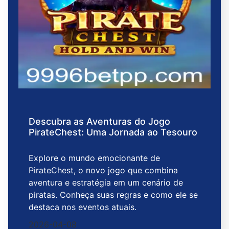
Descubra as Aventuras do Jogo
PirateChest: Uma Jornada ao Tesouro
Explore o mundo emocionante de
PirateChest, o novo jogo que combina
aventura e estratégia em um cenário de
piratas. Conheça suas regras e como ele se
destaca nos eventos atuais.
2026-04-08