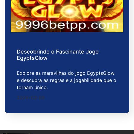
Descobrindo o Fascinante Jogo
EgyptsGlow
Explore as maravilhas do jogo EgyptsGlow
e descubra as regras e a jogabilidade que o
tornam único.
2026-03-05