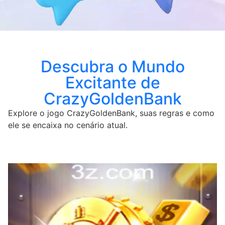
Descubra o Mundo
Excitante de
CrazyGoldenBank
Explore o jogo CrazyGoldenBank, suas regras e como
ele se encaixa no cenário atual.