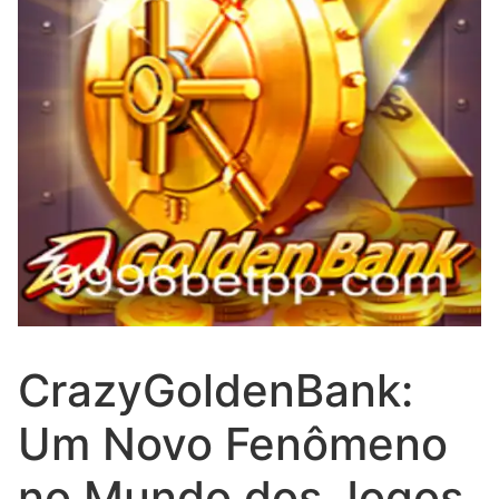
CrazyGoldenBank:
Um Novo Fenômeno
no Mundo dos Jogos