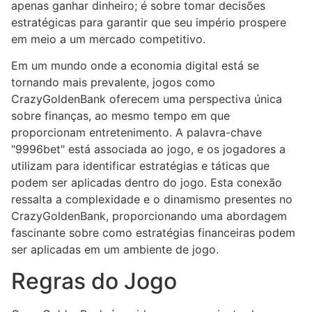
apenas ganhar dinheiro; é sobre tomar decisões
estratégicas para garantir que seu império prospere
em meio a um mercado competitivo.
Em um mundo onde a economia digital está se
tornando mais prevalente, jogos como
CrazyGoldenBank oferecem uma perspectiva única
sobre finanças, ao mesmo tempo em que
proporcionam entretenimento. A palavra-chave
"9996bet" está associada ao jogo, e os jogadores a
utilizam para identificar estratégias e táticas que
podem ser aplicadas dentro do jogo. Esta conexão
ressalta a complexidade e o dinamismo presentes no
CrazyGoldenBank, proporcionando uma abordagem
fascinante sobre como estratégias financeiras podem
ser aplicadas em um ambiente de jogo.
Regras do Jogo