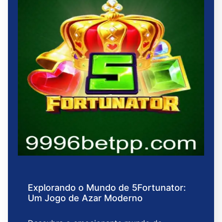
Explorando o Mundo de 5Fortunator:
Um Jogo de Azar Moderno