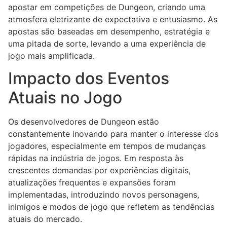
apostar em competições de Dungeon, criando uma
atmosfera eletrizante de expectativa e entusiasmo. As
apostas são baseadas em desempenho, estratégia e
uma pitada de sorte, levando a uma experiência de
jogo mais amplificada.
Impacto dos Eventos
Atuais no Jogo
Os desenvolvedores de Dungeon estão
constantemente inovando para manter o interesse dos
jogadores, especialmente em tempos de mudanças
rápidas na indústria de jogos. Em resposta às
crescentes demandas por experiências digitais,
atualizações frequentes e expansões foram
implementadas, introduzindo novos personagens,
inimigos e modos de jogo que refletem as tendências
atuais do mercado.