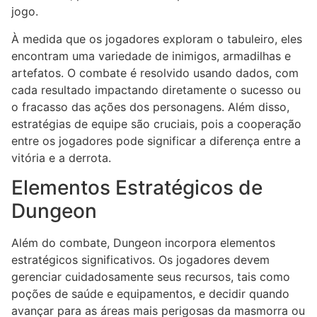
jogo.
À medida que os jogadores exploram o tabuleiro, eles
encontram uma variedade de inimigos, armadilhas e
artefatos. O combate é resolvido usando dados, com
cada resultado impactando diretamente o sucesso ou
o fracasso das ações dos personagens. Além disso,
estratégias de equipe são cruciais, pois a cooperação
entre os jogadores pode significar a diferença entre a
vitória e a derrota.
Elementos Estratégicos de
Dungeon
Além do combate, Dungeon incorpora elementos
estratégicos significativos. Os jogadores devem
gerenciar cuidadosamente seus recursos, tais como
poções de saúde e equipamentos, e decidir quando
avançar para as áreas mais perigosas da masmorra ou