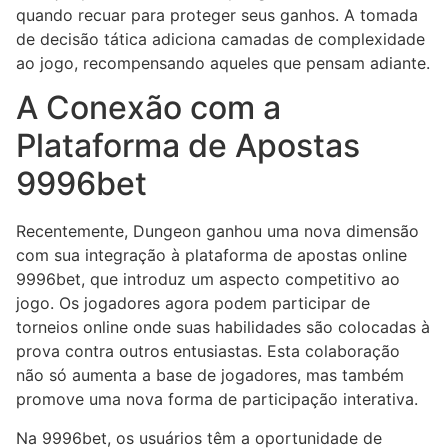
quando recuar para proteger seus ganhos. A tomada
de decisão tática adiciona camadas de complexidade
ao jogo, recompensando aqueles que pensam adiante.
A Conexão com a
Plataforma de Apostas
9996bet
Recentemente, Dungeon ganhou uma nova dimensão
com sua integração à plataforma de apostas online
9996bet, que introduz um aspecto competitivo ao
jogo. Os jogadores agora podem participar de
torneios online onde suas habilidades são colocadas à
prova contra outros entusiastas. Esta colaboração
não só aumenta a base de jogadores, mas também
promove uma nova forma de participação interativa.
Na 9996bet, os usuários têm a oportunidade de