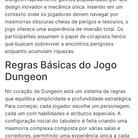
design inovador e mecânica única. Inserido em um
contexto onde os jogadores devem navegar por
masmorras obscuras cheias de perigos e tesouros, o
jogo oferece uma experiência de imersão total. Os
participantes assumem o papel de corajosos heróis
que buscam sobreviver a encontros perigosos
enquanto acumulam riquezas.
Regras Básicas do Jogo
Dungeon
No coração de Dungeon está um sistema de regras
que equilibra simplicidade e profundidade estratégica.
Para começar, cada jogador escolhe um personagem,
cada um com habilidades e atributos especiais. A
configuração inicial do tabuleiro é feita criando uma
masmorra complexa composta por várias salas e
corredores, permitindo uma experiência única a cada