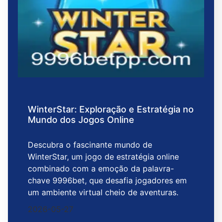
WinterStar: Exploração e Estratégia no
Mundo dos Jogos Online
Descubra o fascinante mundo de
WinterStar, um jogo de estratégia online
combinado com a emoção da palavra-
chave 9996bet, que desafia jogadores em
um ambiente virtual cheio de aventuras.
2026-05-27