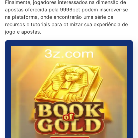
Finalmente, jogadores interessados na dimensão de
apostas oferecida pela 9996bet podem inscrever-se
na plataforma, onde encontrarão uma série de
recursos e tutoriais para otimizar sua experiência de
jogo e apostas.