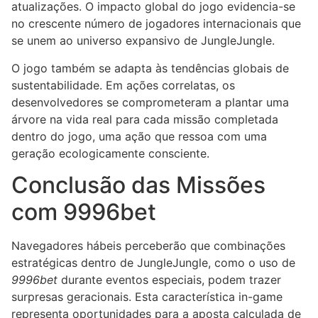
atualizações. O impacto global do jogo evidencia-se
no crescente número de jogadores internacionais que
se unem ao universo expansivo de JungleJungle.
O jogo também se adapta às tendências globais de
sustentabilidade. Em ações correlatas, os
desenvolvedores se comprometeram a plantar uma
árvore na vida real para cada missão completada
dentro do jogo, uma ação que ressoa com uma
geração ecologicamente consciente.
Conclusão das Missões
com 9996bet
Navegadores hábeis perceberão que combinações
estratégicas dentro de JungleJungle, como o uso de
9996bet
durante eventos especiais, podem trazer
surpresas geracionais. Esta característica in-game
representa oportunidades para a aposta calculada de