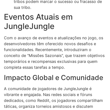
tribos podem marcar o sucesso ou fracasso de
sua tribo.
Eventos Atuais em
JungleJungle
Com o avanço de eventos e atualizações no jogo, os
desenvolvedores têm oferecido novos desafios e
funcionalidades. Recentemente, introduziram o
conceito de "Missões Sazonais", que trazem objetivos
temporários e recompensas exclusivas para quem
completa essas tarefas a tempo.
Impacto Global e Comunidade
A comunidade de jogadores de JungleJungle é
vibrante e engajada. Nas redes sociais e fóruns
dedicados, como Reddit, os jogadores compartilham
táticas, organiza torneios amistosos e discutem