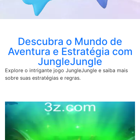
Descubra o Mundo de
Aventura e Estratégia com
JungleJungle
Explore o intrigante jogo JungleJungle e saiba mais
sobre suas estratégias e regras.