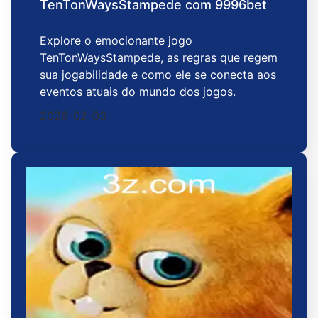
TenTonWaysStampede com 9996bet
Explore o emocionante jogo
TenTonWaysStampede, as regras que regem
sua jogabilidade e como ele se conecta aos
eventos atuais do mundo dos jogos.
2026-02-03