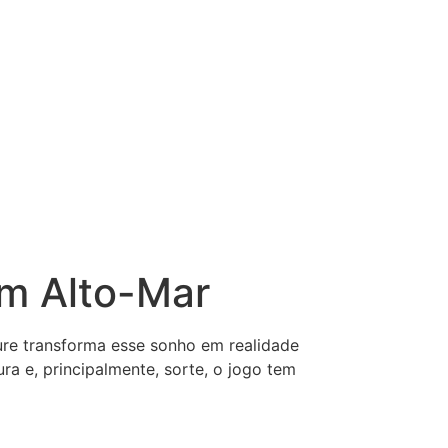
em Alto-Mar
ure transforma esse sonho em realidade
ra e, principalmente, sorte, o jogo tem