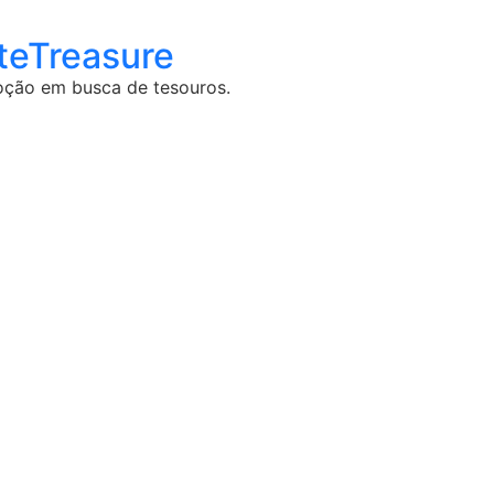
teTreasure
oção em busca de tesouros.