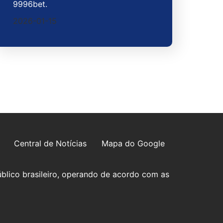
9996bet.
2026-01-15
Central de Notícias
Mapa do Google
úblico brasileiro, operando de acordo com as