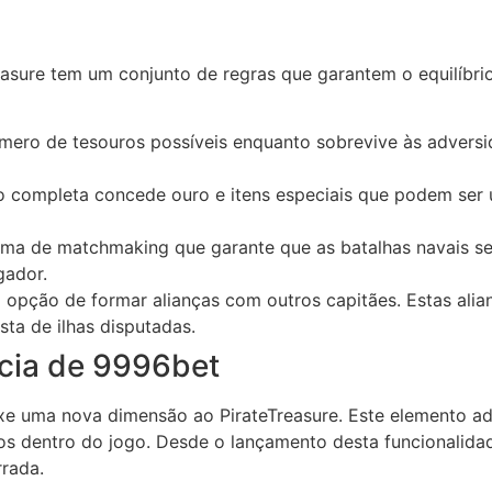
asure tem um conjunto de regras que garantem o equilíbrio
ero de tesouros possíveis enquanto sobrevive às adversi
completa concede ouro e itens especiais que podem ser ut
ma de matchmaking que garante que as batalhas navais sej
gador.
opção de formar alianças com outros capitães. Estas al
ta de ilhas disputadas.
ncia de 9996bet
xe uma nova dimensão ao PirateTreasure. Este elemento a
s dentro do jogo. Desde o lançamento desta funcionalida
rrada.