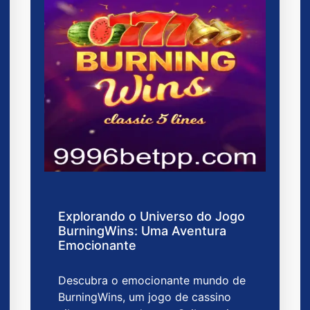
Explorando o Universo do Jogo
BurningWins: Uma Aventura
Emocionante
Descubra o emocionante mundo de
BurningWins, um jogo de cassino