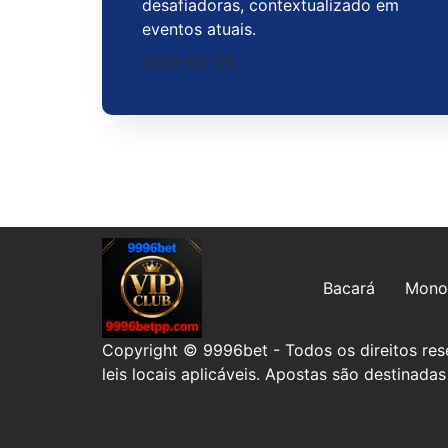
desafiadoras, contextualizado em
eventos atuais.
2026-03-09
Bacará
Mono
Copyright © 9996bet - Todos os direitos rese
leis locais aplicáveis. Apostas são destinad