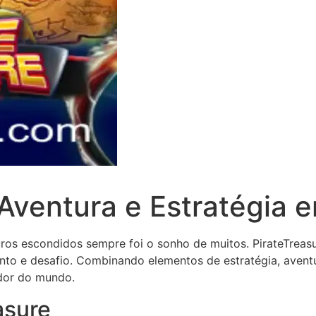
 Aventura e Estratégia 
os escondidos sempre foi o sonho de muitos. PirateTreas
nto e desafio. Combinando elementos de estratégia, aventu
edor do mundo.
asure