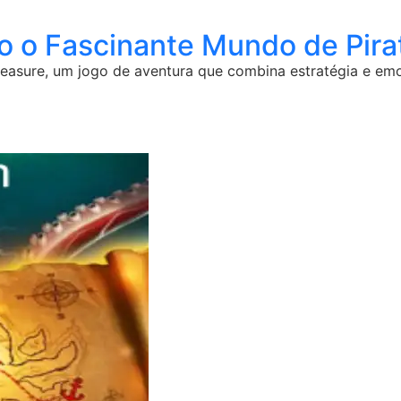
o o Fascinante Mundo de Pira
reasure, um jogo de aventura que combina estratégia e em