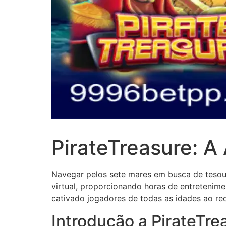
PirateTreasure: A
Navegar pelos sete mares em busca de tesour
virtual, proporcionando horas de entretenime
cativado jogadores de todas as idades ao r
Introdução a PirateTre